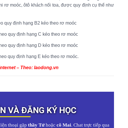
 mi rơ moóc, ôtô khách nối toa, được quy định cụ thể như
heo quy định hạng B2 kéo theo rơ moóc
 theo quy định hạng C kéo theo rơ moóc
 theo quy định hạng D kéo theo rơ moóc
theo quy định hạng E kéo theo rơ moóc.
 internet – Theo: laodong.vn
ẤN VÀ ĐĂNG KÝ HỌC
điện thoại gặp
thầy Tứ
hoặc
cô Mai
. Chat trực tiếp qua