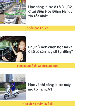
Học bằng lái xe ô tô B1, B2,
C tại Biên Hòa Đồng Nai uy
tín tốt nhất
Khóa học Lái xe
Phụ nữ nên chọn học lái xe
ô tô số sàn hay số tự động?
Học lái Xe ô tô, Xe hơi, Xe con
Học và thi bằng lái xe máy
mô tô hạng A1
Học lái Xe máy - Mô tô