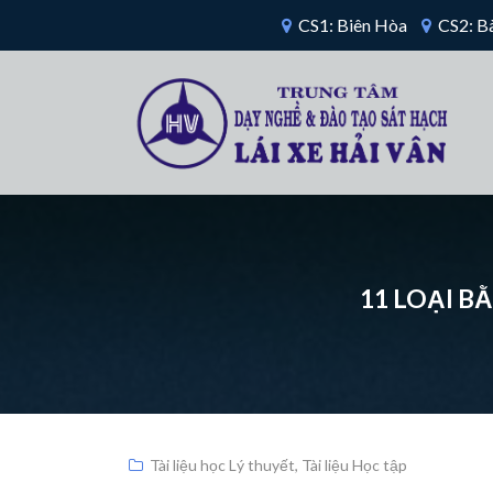
CS1: Biên Hòa
CS2: Bà
11 LOẠI B
Tài liệu học Lý thuyết
,
Tài liệu Học tập