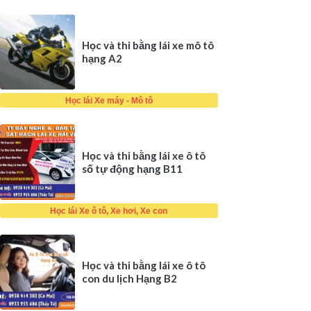
Học và thi bằng lái xe mô tô
hạng A2
Học lái Xe máy - Mô tô
Học và thi bằng lái xe ô tô
số tự động hạng B11
Học lái Xe ô tô, Xe hơi, Xe con
Học và thi bằng lái xe ô tô
con du lịch Hạng B2