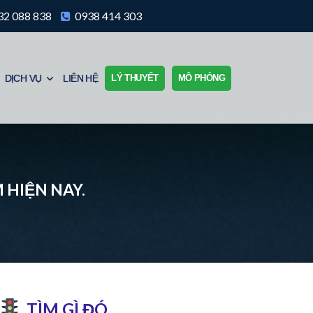
2 088 838
0938 414 303
DỊCH VỤ
LIÊN HỆ
LÝ THUYẾT
MÔ PHỎNG
 HIỆN NAY.
TÌM GÌ ĐÓ