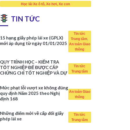
Học lái Xe ô tô, Xe hơi, Xe con
TIN TỨC
Tin tức
15 hạng giấy phép lái xe (GPLX)
,
Trung tâm
mới áp dụng từ ngày 01/01/2025
An toàn Giao
thông
QUY TRÌNH HỌC – KIỂM TRA
Tin tức
TỐT NGHIỆP ĐỂ ĐƯỢC CẤP
Trung tâm
CHỨNG CHỈ TỐT NGHIỆP VÀ DỰ
THI SÁT HẠCH
Mức phạt lỗi vượt xe không đúng
An toàn Giao
quy định Năm 2025 theo Nghị
thông
định 168
Những điểm mới về cấp đổi giấy
Tin tức
phép lái xe
Trung tâm