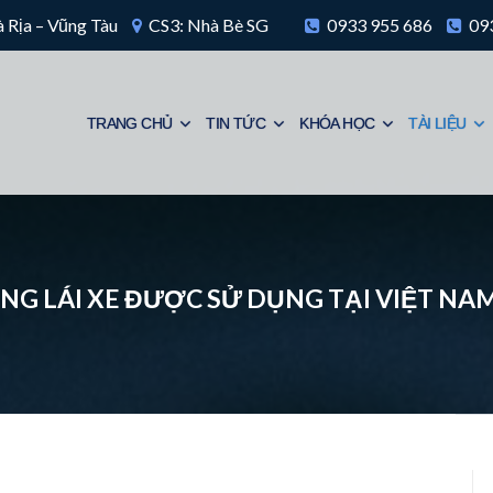
 Rịa – Vũng Tàu
CS3: Nhà Bè SG
0933 955 686
093
TRANG CHỦ
TIN TỨC
KHÓA HỌC
TÀI LIỆU
ẰNG LÁI XE ĐƯỢC SỬ DỤNG TẠI VIỆT NAM