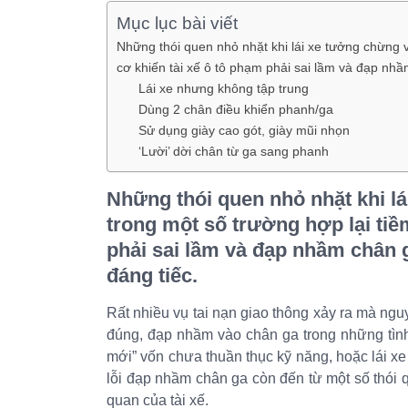
Mục lục bài viết
Những thói quen nhỏ nhặt khi lái xe tưởng chừng v
cơ khiến tài xế ô tô phạm phải sai lầm và đạp nhầ
Lái xe nhưng không tập trung
Dùng 2 chân điều khiển phanh/ga
Sử dụng giày cao gót, giày mũi nhọn
‘Lười’ dời chân từ ga sang phanh
Những thói quen nhỏ nhặt khi lá
trong một số trường hợp lại tiề
phải sai lầm và đạp nhầm chân 
đáng tiếc.
Rất nhiều vụ tai nạn giao thông xảy ra mà ngu
đúng, đạp nhầm vào chân ga trong những tình
mới” vốn chưa thuần thục kỹ năng, hoặc lái xe 
lỗi đạp nhầm chân ga còn đến từ một số thói 
quan của tài xế.