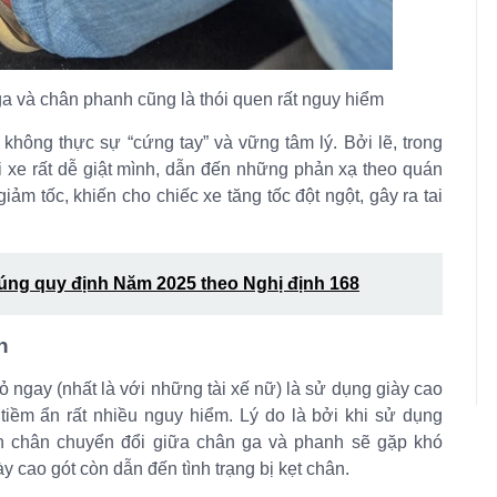
a và chân phanh cũng là thói quen rất nguy hiểm
 không thực sự “cứng tay” và vững tâm lý. Bởi lẽ, trong
i xe rất dễ giật mình, dẫn đến những phản xạ theo quán
ảm tốc, khiến cho chiếc xe tăng tốc đột ngột, gây ra tai
úng quy định Năm 2025 theo Nghị định 168
n
 ngay (nhất là với những tài xế nữ) là sử dụng giày cao
i tiềm ẩn rất nhiều nguy hiểm. Lý do là bởi khi sử dụng
àn chân chuyển đổi giữa chân ga và phanh sẽ gặp khó
 cao gót còn dẫn đến tình trạng bị kẹt chân.