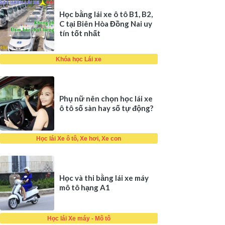
Học bằng lái xe ô tô B1, B2,
C tại Biên Hòa Đồng Nai uy
tín tốt nhất
Khóa học Lái xe
Phụ nữ nên chọn học lái xe
ô tô số sàn hay số tự động?
Học lái Xe ô tô, Xe hơi, Xe con
Học và thi bằng lái xe máy
mô tô hạng A1
Học lái Xe máy - Mô tô