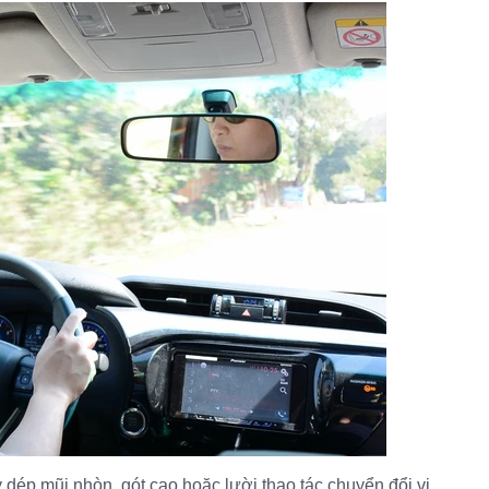
y dép mũi nhòn, gót cao hoặc lười thao tác chuyển đổi vị