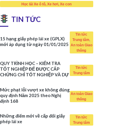
Học lái Xe ô tô, Xe hơi, Xe con
TIN TỨC
Tin tức
15 hạng giấy phép lái xe (GPLX)
,
Trung tâm
mới áp dụng từ ngày 01/01/2025
An toàn Giao
thông
QUY TRÌNH HỌC – KIỂM TRA
Tin tức
TỐT NGHIỆP ĐỂ ĐƯỢC CẤP
Trung tâm
CHỨNG CHỈ TỐT NGHIỆP VÀ DỰ
THI SÁT HẠCH
Mức phạt lỗi vượt xe không đúng
An toàn Giao
quy định Năm 2025 theo Nghị
thông
định 168
Những điểm mới về cấp đổi giấy
Tin tức
phép lái xe
Trung tâm