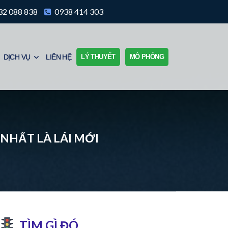
2 088 838
0938 414 303
DỊCH VỤ
LIÊN HỆ
LÝ THUYẾT
MÔ PHỎNG
 NHẤT LÀ LÁI MỚI
TÌM GÌ ĐÓ