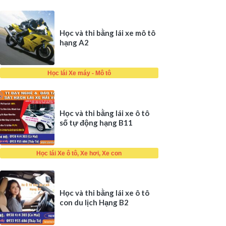
Học và thi bằng lái xe mô tô
hạng A2
Học lái Xe máy - Mô tô
Học và thi bằng lái xe ô tô
số tự động hạng B11
Học lái Xe ô tô, Xe hơi, Xe con
Học và thi bằng lái xe ô tô
con du lịch Hạng B2