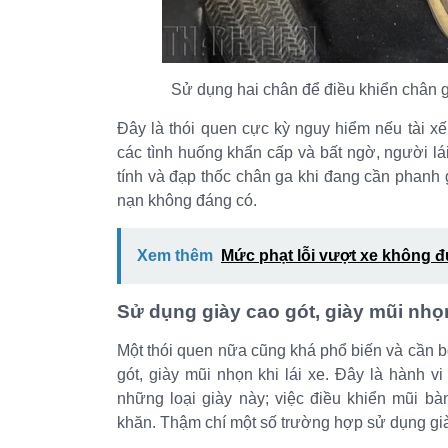
Sử dụng hai chân để điều khiển chân g
Đây là thói quen cực kỳ nguy hiểm nếu tài xế
các tình huống khẩn cấp và bất ngờ, người lá
tính và đạp thốc chân ga khi đang cần phanh gi
nạn không đáng có.
Xem thêm
Mức phạt lỗi vượt xe không đ
Sử dụng giày cao gót, giày mũi nhọ
Một thói quen nữa cũng khá phổ biến và cần bỏ
gót, giày mũi nhọn khi lái xe. Đây là hành v
những loại giày này; việc điều khiển mũi b
khăn. Thậm chí một số trường hợp sử dụng giày