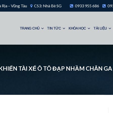
 Rịa – Vũng Tàu
CS3: Nhà Bè SG
0933 955 686
093
TRANG CHỦ
TIN TỨC
KHÓA HỌC
TÀI LIỆU
KHIẾN TÀI XẾ Ô TÔ ĐẠP NHẦM CHÂN GA