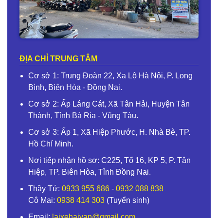
ĐỊA CHỈ TRUNG TÂM
Cơ sở 1: Trung Đoàn 22, Xa Lộ Hà Nội, P. Long
Bình, Biên Hòa - Đồng Nai.
Cơ sở 2: Ấp Láng Cát, Xã Tân Hải, Huyện Tân
Thành, Tỉnh Bà Rịa - Vũng Tàu.
Cơ sở 3: Ấp 1, Xã Hiệp Phước, H. Nhà Bè, TP.
Hồ Chí Minh.
Nơi tiếp nhận hồ sơ: C225, Tổ 16, KP 5, P. Tân
Hiệp, TP. Biên Hòa, Tỉnh Đồng Nai.
Thầy Tứ:
0933 955 686
-
0932 088 838
Cô Mai:
0938 414 303
(Tuyển sinh)
Email:
laixehaivan@gmail.com