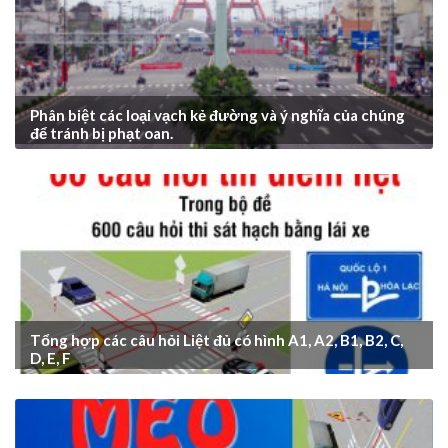
Phân biệt các loại vạch kẻ đường và ý nghĩa của chúng
để tránh bị phạt oan.
Tổng hợp các câu hỏi Liệt đủ có hình A1, A2, B1, B2, C,
D, E, F