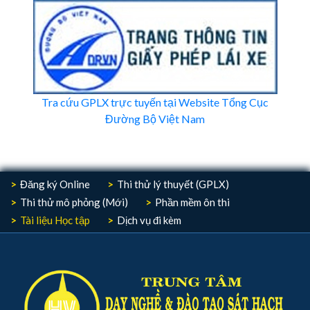
Tra cứu GPLX trực tuyến tại Website Tổng Cục
Đường Bộ Việt Nam
Đăng ký Online
Thi thử lý thuyết (GPLX)
Thi thử mô phỏng (Mới)
Phần mềm ôn thi
Tài liệu Học tập
Dịch vụ đi kèm