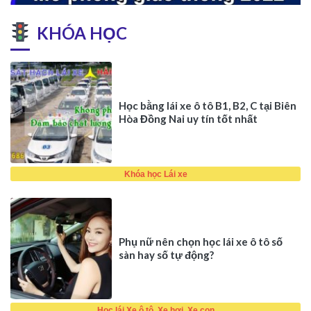
KHÓA HỌC
Học bằng lái xe ô tô B1, B2, C tại Biên
Hòa Đồng Nai uy tín tốt nhất
Khóa học Lái xe
Phụ nữ nên chọn học lái xe ô tô số
sàn hay số tự động?
Học lái Xe ô tô, Xe hơi, Xe con