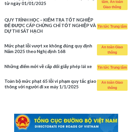
,
tâm
An toàn
từ ngày 01/01/2025
Giao thông
QUY TRÌNH HỌC – KIỂM TRA TỐT NGHIỆP
ĐỂ ĐƯỢC CẤP CHỨNG CHỈ TỐT NGHIỆP VÀ
Tin tức Trung tâm
DỰ THI SÁT HẠCH
Mức phạt lỗi vượt xe không đúng quy định
An toàn Giao
Năm 2025 theo Nghị định 168
thông
Những điểm mới về cấp đổi giấy phép lái xe
Tin tức Trung tâm
Toàn bộ mức phạt 65 lỗi vi phạm quy tắc giao
An toàn Giao
thông với người đi xe máy 1/1/2025
thông