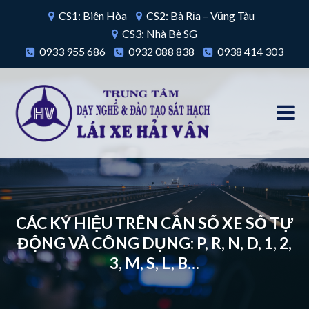
CS1: Biên Hòa
CS2: Bà Rịa – Vũng Tàu
CS3: Nhà Bè SG
0933 955 686
0932 088 838
0938 414 303
CÁC KÝ HIỆU TRÊN CẦN SỐ XE SỐ TỰ
ĐỘNG VÀ CÔNG DỤNG: P, R, N, D, 1, 2,
3, M, S, L, B…