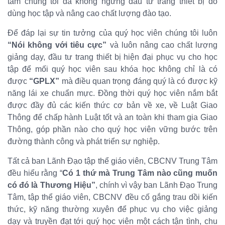
tâm chúng tôi đã không ngừng đầu tư trang thiết bị đồ
dùng học tập và nâng cao chất lượng đào tạo.
Để đáp lại sự tin tưởng của quý học viên chúng tôi luôn
“Nói không với tiêu cực”
và luôn nâng cao chất lượng
giảng dạy, đầu tư trang thiết bị hiện đại phục vụ cho học
tập để mối quý học viên sau khóa học không chỉ là có
được
“GPLX”
mà điều quan trọng đáng quý là có được kỹ
năng lái xe chuẩn mực. Đồng thời quý học viên nắm bắt
được đầy đủ các kiến thức cơ bản về xe, về Luật Giao
Thông để chấp hành Luật tốt và an toàn khi tham gia Giao
Thông, góp phần nào cho quý học viên vững bước trên
đường thành công và phát triển sự nghiệp.
Tất cả ban Lãnh Đạo tập thể giáo viên, CBCNV Trung Tâm
đều hiểu rằng “
Có 1 thứ mà Trung Tâm nào cũng muốn
có đó là Thương Hiệu”
, chính vì vậy ban Lãnh Đạo Trung
Tâm, tập thể giáo viên, CBCNV đều cố gắng trau dồi kiến
thức, kỹ năng thường xuyên để phục vụ cho việc giảng
dạy và truyền đạt tới quý học viên một cách tận tình, chu