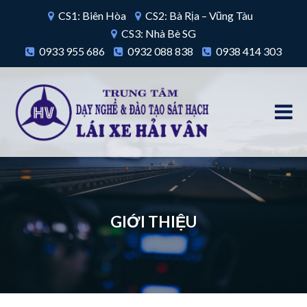
CS1: Biên Hòa
CS2: Bà Rịa – Vũng Tàu
CS3: Nhà Bè SG
0933 955 686
0932 088 838
0938 414 303
GIỚI THIỆU