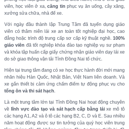
viên, học viên ở xa,
căng tin
phục vụ ăn uống, cây xăng,
xưởng sửa chữa, nhà để xe.
Với ngày đầu thành lập Trung Tâm đã tuyển dụng giáo
viên có thâm niên lái xe an toàn tốt nghiệp đại học, cao
đẳng hoặc trình độ trung cấp sơ cấp kỹ thuật nghề.
100%
giáo viên
đã tốt nghiệp khóa đào tạo nghiệp vụ sư phạm
và khóa tập huấn cấp giấy chứng nhận giáo viên dạy lái xe
do sở giao thông vận tải Tỉnh Đồng Nai tổ chức.
Hiện tại trung tâm đang có xe học thực hành đời mới mang
nhãn hiệu Hàn Quốc, Nhật Bản, Việt Nam liên doanh. Và
xe gắn thiết bị cảm ứng chấm điểm tự động phục vụ cho
tổng ôn và thi sát hạch
.
Là một trung tâm lớn tại Tỉnh Đồng Nai hoạt động chuyên
về
lĩnh vực đào tạo và sát hạch cấp bằng lái
xe mô tô
các hạng A1, A2 và ô tô các hạng B2, C, D và E. Sau nhiều
năm hoạt động được sự tin tưởng của quý học viên trung