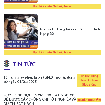
Học lái Xe ô tô, Xe hơi, Xe con
Học và thi bằng lái xe ô tô con du lịch
Hạng B2
Học lái Xe ô tô, Xe hơi, Xe con
TIN TỨC
Tin tức Trung
15 hạng giấy phép lái xe (GPLX) mới áp dụng
,
tâm
An toàn
từ ngày 01/01/2025
Giao thông
QUY TRÌNH HỌC – KIỂM TRA TỐT NGHIỆP
ĐỂ ĐƯỢC CẤP CHỨNG CHỈ TỐT NGHIỆP VÀ
Tin tức Trung tâm
DỰ THI SÁT HẠCH