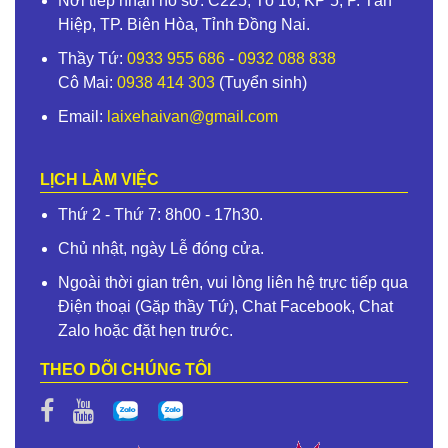
Nơi tiếp nhận hồ sơ: C225, Tổ 16, KP 5, P. Tân
Hiệp, TP. Biên Hòa, Tỉnh Đồng Nai.
Thầy Tứ:
0933 955 686
-
0932 088 838
Cô Mai:
0938 414 303
(Tuyển sinh)
Email:
laixehaivan@gmail.com
LỊCH LÀM VIỆC
Thứ 2 - Thứ 7: 8h00 - 17h30.
Chủ nhật, ngày Lễ đóng cửa.
Ngoài thời gian trên, vui lòng liên hệ trực tiếp qua
Điện thoại (Gặp thầy Tứ), Chat Facebook, Chat
Zalo hoặc đặt hẹn trước.
THEO DÕI CHÚNG TÔI