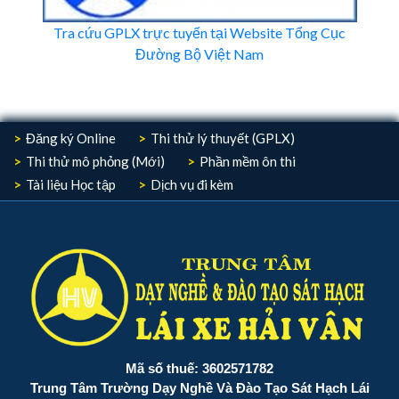
Tra cứu GPLX trực tuyến tại Website Tổng Cục
Đường Bộ Việt Nam
Đăng ký Online
Thi thử lý thuyết (GPLX)
Thi thử mô phỏng (Mới)
Phần mềm ôn thi
Tài liệu Học tập
Dịch vụ đi kèm
Mã số thuế: 3602571782
Trung Tâm Trường Dạy Nghề Và Đào Tạo Sát Hạch Lái