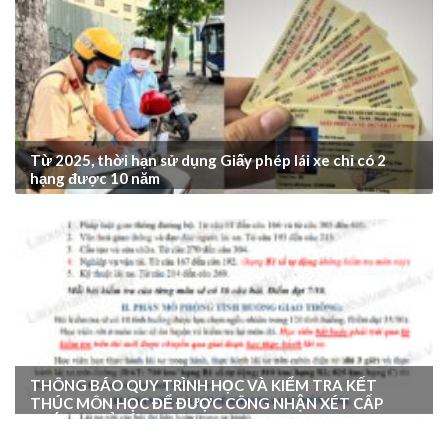
Từ 2025, thời hạn sử dụng Giấy phép lái xe chỉ có 2
hạng được 10 năm
THÔNG BÁO QUY TRÌNH HỌC VÀ KIỂM TRA KẾT
THÚC MÔN HỌC ĐỂ ĐƯỢC CÔNG NHẬN XÉT CẤP
CHỨNG CHỈ CÁC HẠNG B1, B2 và C