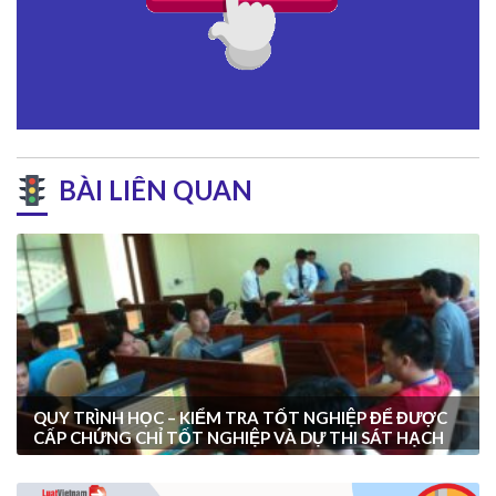
BÀI LIÊN QUAN
QUY TRÌNH HỌC – KIỂM TRA TỐT NGHIỆP ĐỂ ĐƯỢC
CẤP CHỨNG CHỈ TỐT NGHIỆP VÀ DỰ THI SÁT HẠCH