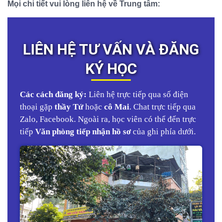
Mọi chi tiết vui lòng liên hệ về Trung tâm:
LIÊN HỆ TƯ VẤN VÀ ĐĂNG
KÝ HỌC
Các cách đăng ký:
Liên hệ trực tiếp qua số điện
thoại gặp
thầy Tứ
hoặc
cô Mai
. Chat trực tiếp qua
Zalo, Facebook. Ngoài ra, học viên có thể đến trực
tiếp
Văn phòng tiếp nhận hồ sơ
của ghi phía dưới.