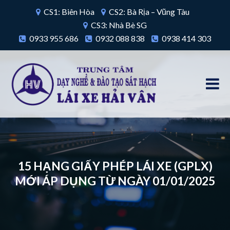
CS1: Biên Hòa
CS2: Bà Rịa – Vũng Tàu
CS3: Nhà Bè SG
0933 955 686
0932 088 838
0938 414 303
15 HẠNG GIẤY PHÉP LÁI XE (GPLX)
MỚI ÁP DỤNG TỪ NGÀY 01/01/2025