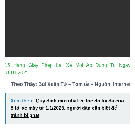
15 Hang Giay Phep Lai Xe Moi Ap Dung Tu Ngay
01.01.2025
Theo Thầy: Bùi Xuân Tứ – Tóm tắt – Nguồn: Internet
Xem thêm
Quy định mới nhất về tốc độ tối đa của
ô tô, xe máy từ 1/1/2025, người dân cần biết để
tránh bị phạt