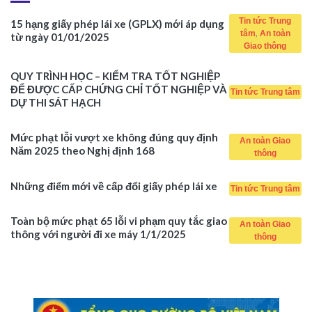
Tin tức Trung
15 hạng giấy phép lái xe (GPLX) mới áp dụng
,
tâm
An toàn
từ ngày 01/01/2025
Giao thông
QUY TRÌNH HỌC – KIỂM TRA TỐT NGHIỆP
ĐỂ ĐƯỢC CẤP CHỨNG CHỈ TỐT NGHIỆP VÀ
Tin tức Trung tâm
DỰ THI SÁT HẠCH
Mức phạt lỗi vượt xe không đúng quy định
An toàn Giao
Năm 2025 theo Nghị định 168
thông
Những điểm mới về cấp đổi giấy phép lái xe
Tin tức Trung tâm
Toàn bộ mức phạt 65 lỗi vi phạm quy tắc giao
An toàn Giao
thông với người đi xe máy 1/1/2025
thông