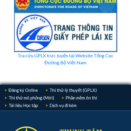
Tra cứu GPLX trực tuyến tại Website Tổng Cục
Đường Bộ Việt Nam
Đăng ký Online
Thi thử lý thuyết (GPLX)
Thi thử mô phỏng (Mới)
Phần mềm ôn thi
Tài liệu Học tập
Dịch vụ đi kèm