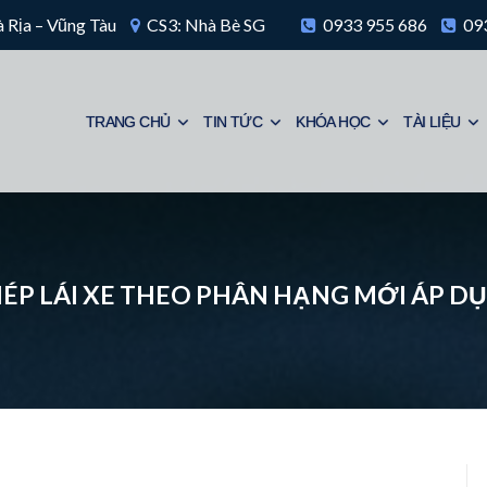
 Rịa – Vũng Tàu
CS3: Nhà Bè SG
0933 955 686
093
TRANG CHỦ
TIN TỨC
KHÓA HỌC
TÀI LIỆU
PHÉP LÁI XE THEO PHÂN HẠNG MỚI ÁP D