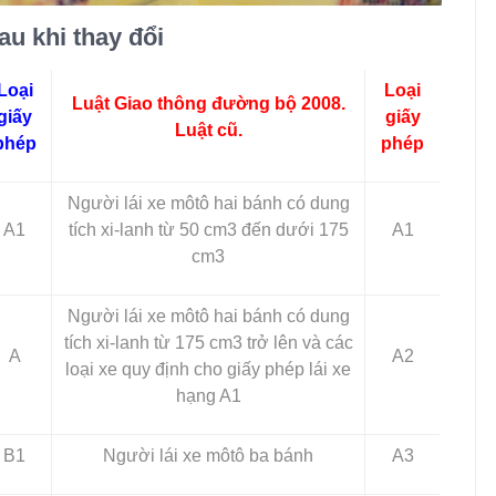
au khi thay đổi
Loại
Loại
Luật Giao thông đường bộ 2008.
giấy
giấy
Luật cũ.
phép
phép
Người lái xe môtô hai bánh có dung
A1
tích xi-lanh từ 50 cm3 đến dưới 175
A1
cm3
Người lái xe môtô hai bánh có dung
tích xi-lanh từ 175 cm3 trở lên và các
A
A2
loại xe quy định cho giấy phép lái xe
hạng A1
B1
Người lái xe môtô ba bánh
A3