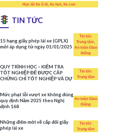
Học lái Xe ô tô, Xe hơi, Xe con
TIN TỨC
Tin tức
15 hạng giấy phép lái xe (GPLX)
,
Trung tâm
mới áp dụng từ ngày 01/01/2025
An toàn Giao
thông
QUY TRÌNH HỌC – KIỂM TRA
Tin tức
TỐT NGHIỆP ĐỂ ĐƯỢC CẤP
Trung tâm
CHỨNG CHỈ TỐT NGHIỆP VÀ DỰ
THI SÁT HẠCH
Mức phạt lỗi vượt xe không đúng
An toàn Giao
quy định Năm 2025 theo Nghị
thông
định 168
Những điểm mới về cấp đổi giấy
Tin tức
phép lái xe
Trung tâm