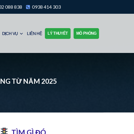
2 088 838
0938 414 303
DỊCH VỤ
LIÊN HỆ
LÝ THUYẾT
MÔ PHỎNG
ỤNG TỪ NĂM 2025
TÌM GÌ ĐÓ