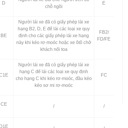
D
E
chỗ ngồi
Người lái xe đã có giấy phép lái xe
hạng B2, D, E để lái các loại xe quy
FB2/
BE
định cho các giấy phép lái xe hạng
FD/FE
này khi kéo rơ-moóc
hoặc xe ôtô chở
khách nối toa
Người lái xe đã có giấy phép lái xe
hạng C để lái các loại xe quy định
C1E
FC
cho hạng C khi kéo rơ-moóc, đầu kéo
kéo sơ mi rơ-moóc
CE
/
/
D1E