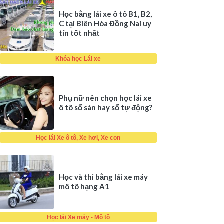
Học bằng lái xe ô tô B1, B2,
C tại Biên Hòa Đồng Nai uy
tín tốt nhất
Khóa học Lái xe
Phụ nữ nên chọn học lái xe
ô tô số sàn hay số tự động?
Học lái Xe ô tô, Xe hơi, Xe con
Học và thi bằng lái xe máy
mô tô hạng A1
Học lái Xe máy - Mô tô