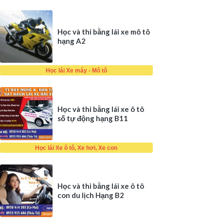
Học và thi bằng lái xe mô tô
hạng A2
Học lái Xe máy - Mô tô
Học và thi bằng lái xe ô tô
số tự động hạng B11
Học lái Xe ô tô, Xe hơi, Xe con
Học và thi bằng lái xe ô tô
con du lịch Hạng B2