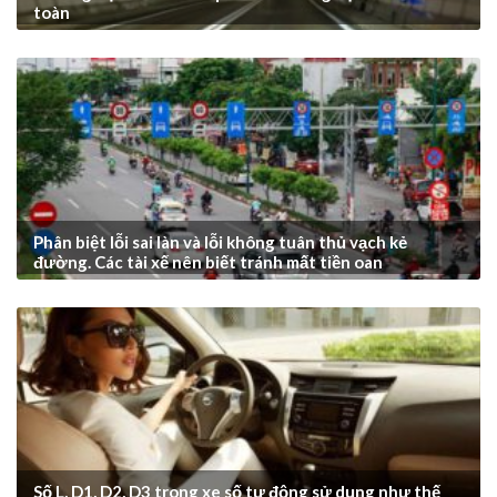
toàn
Phân biệt lỗi sai làn và lỗi không tuân thủ vạch kẻ
đường. Các tài xế nên biết tránh mất tiền oan
Số L, D1, D2, D3 trong xe số tự động sử dụng như thế