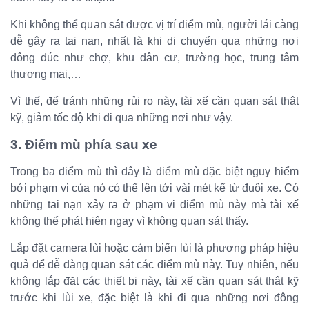
Khi không thể quan sát được vị trí điểm mù, người lái càng
dễ gây ra tai nạn, nhất là khi di chuyển qua những nơi
đông đúc như chợ, khu dân cư, trường học, trung tâm
thương mại,…
Vì thế, để tránh những rủi ro này, tài xế cần quan sát thật
kỹ, giảm tốc độ khi đi qua những nơi như vậy.
3. Điểm mù phía sau xe
Trong ba điểm mù thì đây là điểm mù đặc biệt nguy hiểm
bởi phạm vi của nó có thể lên tới vài mét kể từ đuôi xe. Có
những tai nạn xảy ra ở phạm vi điểm mù này mà tài xế
không thể phát hiện ngay vì không quan sát thấy.
Lắp đặt camera lùi hoặc cảm biến lùi là phương pháp hiệu
quả để dễ dàng quan sát các điểm mù này. Tuy nhiên, nếu
không lắp đặt các thiết bị này, tài xế cần quan sát thật kỹ
trước khi lùi xe, đặc biệt là khi đi qua những nơi đông