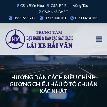
CS1: Biên Hòa
CS2: Bà Rịa – Vũng Tàu
CS3: Nhà Bè SG
0933 955 686
0932 088 838
0938 414 303
HƯỚNG DẪN CÁCH ĐIỀU CHỈNH
GƯƠNG CHIẾU HẬU Ô TÔ CHUẨN
XÁC NHẤT