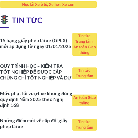
Học lái Xe ô tô, Xe hơi, Xe con
TIN TỨC
Tin tức
15 hạng giấy phép lái xe (GPLX)
,
Trung tâm
mới áp dụng từ ngày 01/01/2025
An toàn Giao
thông
QUY TRÌNH HỌC – KIỂM TRA
Tin tức
TỐT NGHIỆP ĐỂ ĐƯỢC CẤP
Trung tâm
CHỨNG CHỈ TỐT NGHIỆP VÀ DỰ
THI SÁT HẠCH
Mức phạt lỗi vượt xe không đúng
An toàn Giao
quy định Năm 2025 theo Nghị
thông
định 168
Những điểm mới về cấp đổi giấy
Tin tức
phép lái xe
Trung tâm