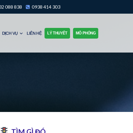
2 088 838
0938 414 303
DỊCH VỤ
LIÊN HỆ
LÝ THUYẾT
MÔ PHỎNG
TÌM GÌ ĐÓ