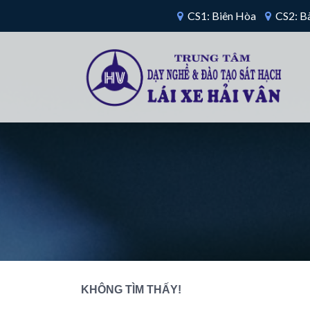
CS1: Biên Hòa
CS2: Bà
KHÔNG TÌM THẤY!