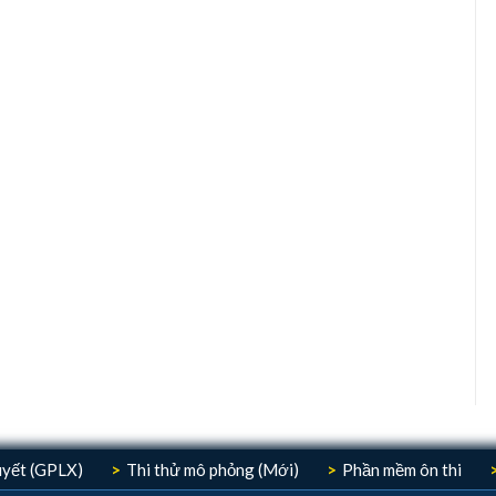
huyết (GPLX)
Thi thử mô phỏng (Mới)
Phần mềm ôn thi