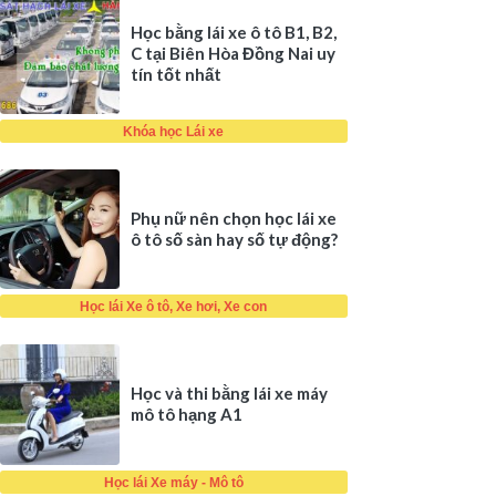
Học bằng lái xe ô tô B1, B2,
C tại Biên Hòa Đồng Nai uy
tín tốt nhất
Khóa học Lái xe
Phụ nữ nên chọn học lái xe
ô tô số sàn hay số tự động?
Học lái Xe ô tô, Xe hơi, Xe con
Học và thi bằng lái xe máy
mô tô hạng A1
Học lái Xe máy - Mô tô