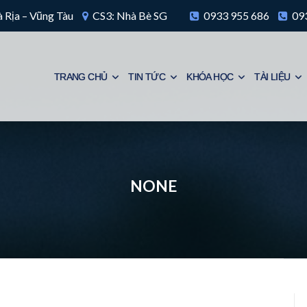
 Rịa – Vũng Tàu
CS3: Nhà Bè SG
0933 955 686
093
TRANG CHỦ
TIN TỨC
KHÓA HỌC
TÀI LIỆU
NONE