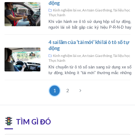
chia sẻ những kinh nghiệm lái x
an toàn, êm ái. [...]
15 bước cơ bản khi lái ô tô 
Tài liệu học Thực hành
,
Kinh nghiệm 
Khác với số tự động, việc lái 
nhiều thao tác thuần thục vì vậ
các bước cơ bản sẽ giúp các tà
đảm bảo an toàn k [...]
Hướng dẫn sử dụng hệ thố
trên ô tô cho người mới
Kinh nghiệm lái xe
,
Tài liệu học Thự
trường xe
Hệ thống đèn đóng vai trò quan
1
2
việc vận hành của xe. Sử dụng
cách và hợp lý sẽ giúp lái xe 
an toàn trong mọi điều [...]
Ký hiệu trên cần số ô tô mà 
TÌM GÌ ĐÓ
cần nắm rõ
Kinh nghiệm lái xe
,
Tài liệu học Thự