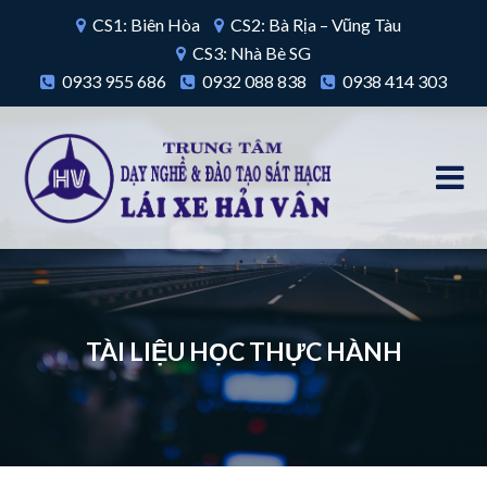
CS1: Biên Hòa
CS2: Bà Rịa – Vũng Tàu
CS3: Nhà Bè SG
0933 955 686
0932 088 838
0938 414 303
TÀI LIỆU HỌC THỰC HÀNH