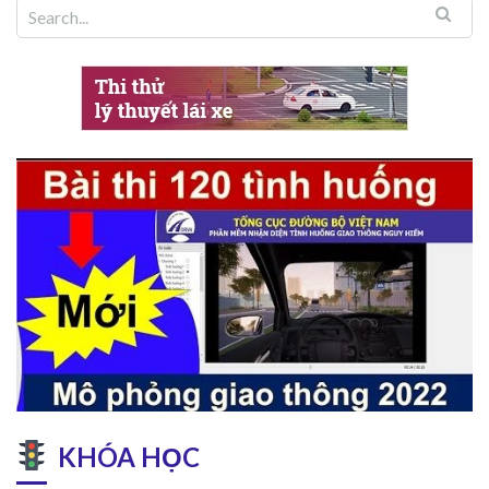
Ký hiệu trên cần số ô tô tự động
so với xe số sàn. Chưa kể, các
còn được viết tắt bởi ngôn ngữ 
các tài xế mới t [...]
Ý nghĩa các ký hiệu trên cần
động
Kinh nghiệm lái xe
,
An toàn Giao th
Thực hành
Khi vận hành xe ô tô sử dụng hộ
người lái sẽ bắt gặp các ký hiệ
có thêm các ký hiệu M, S, L. Vậ
các ký hiệu này [...]
4 sai lầm của ‘tài mới’ khi lá
động
Kinh nghiệm lái xe
,
An toàn Giao th
Thực hành
Khi chuyển từ ô tô số sàn sang 
KHÓA HỌC
tự động, không ít “tài mới” thư
lỗi cơ bản về thao tác chân ga