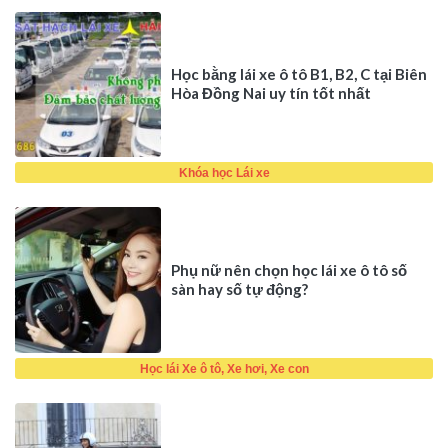
hộp số… gâ [...]
Học bằng lái xe ô tô B1, B2, C tại Biên
Hòa Đồng Nai uy tín tốt nhất
Khóa học Lái xe
Phụ nữ nên chọn học lái xe ô tô số
sàn hay số tự động?
Học lái Xe ô tô, Xe hơi, Xe con