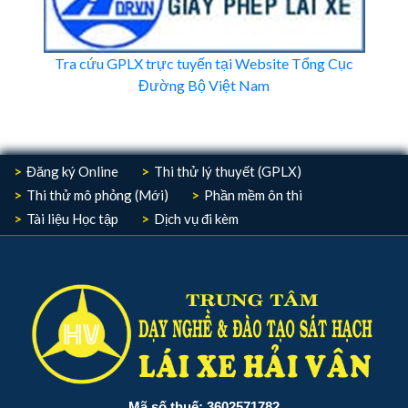
Tra cứu GPLX trực tuyến tại Website Tổng Cục
Đường Bộ Việt Nam
Đăng ký Online
Thi thử lý thuyết (GPLX)
Thi thử mô phỏng (Mới)
Phần mềm ôn thi
Tài liệu Học tập
Dịch vụ đi kèm
Mã số thuế: 3602571782