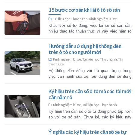
Tài liệu học Thực hành
,
Thị trường 
Việc phát minh ra hộp số tự độn
người điều khiển tập trung hơn và
mà không cần phải bận tâm việc 
cần số. Hộp s [...]
Cách sử dụng các nút chức
khiển trên ô tô
Kinh nghiệm lái xe
,
Tài liệu học Thự
Việc có quá nhiều nút chức năn
trên ô tô dễ khiến nhiều người lú
là người lần đầu làm quen với 
nếu đã nắm rõ cô [...]
Hướng dẫn chi tiết cách ch
sàn êm ái, an toàn
Tài liệu học Thực hành
,
An toàn Gia
nghiệm lái xe
Các ký hiệu trên cần số sàn ô 
gì? Hướng dẫn cách chạy xe số sà