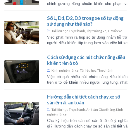
biệt là khi bạn mới học lái xe. 
quá trình khởi động một chiếc 
kế khá dễ dàng, d [...]
8 ký hiệu đèn cảnh báo qua
nhất trên ô tô
Kinh nghiệm lái xe
,
Tài liệu học Thự
Bảng táp-lô ô tô được thiết kế vớ
hiệu/đèn cảnh báo khác nhau, 
cảnh báo người dùng về những v
đang gặp phải. V [...]
Hướng dẫn cách điều chỉn
chiếu hậu ô tô chuẩn xác nh
Kinh nghiệm lái xe
,
Tài liệu học Thự
Hiện nay, đa số tài xế vẫn ch
chỉnh gương đúng chuẩn khiến
quan sát bị hạn chế. Vì thế, họ k
được điểm mù hai bên [...]
Số L, D1, D2, D3 trong xe s
sử dụng như thế nào?