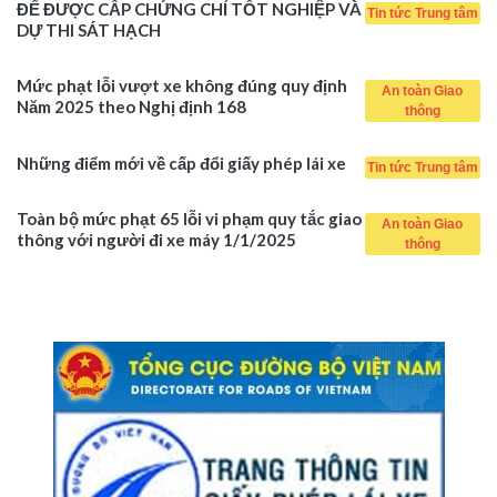
ĐỂ ĐƯỢC CẤP CHỨNG CHỈ TỐT NGHIỆP VÀ
Tin tức Trung tâm
DỰ THI SÁT HẠCH
Mức phạt lỗi vượt xe không đúng quy định
An toàn Giao
Năm 2025 theo Nghị định 168
thông
Những điểm mới về cấp đổi giấy phép lái xe
Tin tức Trung tâm
Toàn bộ mức phạt 65 lỗi vi phạm quy tắc giao
An toàn Giao
thông với người đi xe máy 1/1/2025
thông