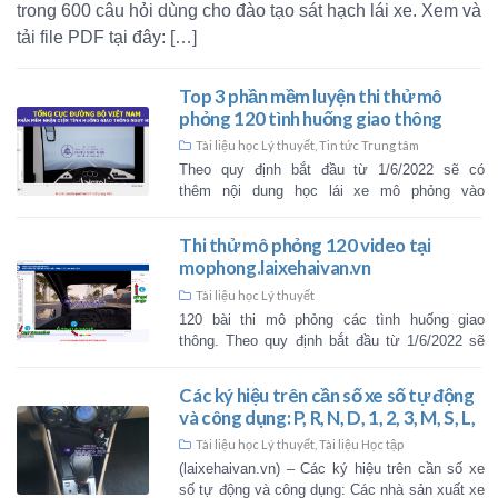
trong 600 câu hỏi dùng cho đào tạo sát hạch lái xe. Xem và
tải file PDF tại đây: […]
Top 3 phần mềm luyện thi 
phỏng 120 tình huống giao
online trên mạng Internet
Tài liệu học Lý thuyết
,
Tin tức Trung
Theo quy định bắt đầu từ 1/
thêm nội dung học lái xe m