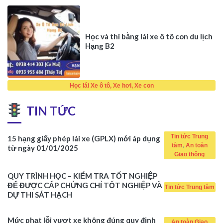
Học và thi bằng lái xe ô tô con du lịch
Hạng B2
Học lái Xe ô tô, Xe hơi, Xe con
TIN TỨC
Tin tức Trung
15 hạng giấy phép lái xe (GPLX) mới áp dụng
,
tâm
An toàn
từ ngày 01/01/2025
Giao thông
QUY TRÌNH HỌC – KIỂM TRA TỐT NGHIỆP
ĐỂ ĐƯỢC CẤP CHỨNG CHỈ TỐT NGHIỆP VÀ
Tin tức Trung tâm
DỰ THI SÁT HẠCH
Mức phạt lỗi vượt xe không đúng quy định
An toàn Giao