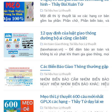
(laixehaivan.vn) – Điều khiển xe 
có giấy phép lái xe theo quy định
nghiêm cấm theo Luật Giao th
2008. Vậ [...]
11 loại bằng lái xe được sử 
Việt Nam hiện nay.
Tài liệu học Lý thuyết
,
Tài liệu Học tậ
(laixehaivan.vn) – Hiện có tất cả
lái xe đang được lưu hành và sử 
Nam. Dưới đây là danh sách 11 
xe này. [...]
Tổng hợp các câu hỏi Liệt đ
A1, A2, B1, B2, C, D, E, F
Tài liệu học Lý thuyết
20 câu hỏi liệt mô tô A1 đủ có hì
Liet Moto A1 Du Co Hinh 50 câu h
A2 đủ có hình 50 Cau Hoi Liet 
Hinh 60 câu h [...]
5 nguyên tắc giải câu hỏi tì