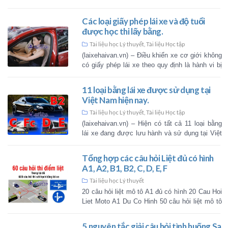
chương trình đào tạo lái xe ô tô
từ ngày 15/6/2022 sẽ chính [...]
Thi thử mô phỏng 120 video
mophong.laixehaivan.vn
Tài liệu học Lý thuyết
120 bài thi mô phỏng các tìn
thông. Theo quy định bắt đầu t
có thêm nội dung học lái xe 
chương trình đào tạo lái [...]
Các ký hiệu trên cần số xe 
và công dụng: P, R, N, D, 1, 2,
B…
Tài liệu học Lý thuyết
,
Tài liệu Học tậ
(laixehaivan.vn) – Các ký hiệu t
số tự động và công dụng: Các nh
ô tô có cách ký hiệu khác nhau đ
trí số [...]
Các loại giấy phép lái xe và 
được học thi lấy bằng.
Tài liệu học Lý thuyết
,
Tài liệu Học tậ