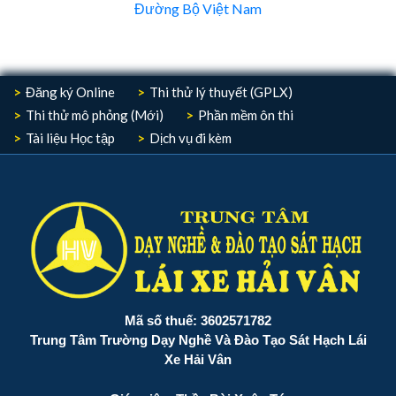
Đường Bộ Việt Nam
Đăng ký Online
Thi thử lý thuyết (GPLX)
Thi thử mô phỏng (Mới)
Phần mềm ôn thi
Tài liệu Học tập
Dịch vụ đi kèm
Mã số thuế: 3602571782
Trung Tâm Trường Dạy Nghề Và Đào Tạo Sát Hạch Lái
Xe Hải Vân