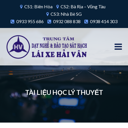
CS1: Biên Hòa
CS2: Bà Rịa – Vũng Tàu
CS3: Nhà Bè SG
0933 955 686
0932 088 838
0938 414 303
TÀI LIỆU HỌC LÝ THUYẾT