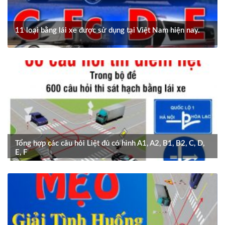
11 loại bằng lái xe được sử dụng tại Việt Nam hiện nay.
Tổng hợp các câu hỏi Liệt đủ có hình A1, A2, B1, B2, C, D,
E, F