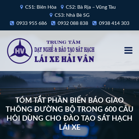
CS1: Biên Hòa
CS2: Bà Rịa – Vũng Tàu
CS3: Nhà Bè SG
0933 955 686
0932 088 838
0938 414 303
TÓM TẮT PHẦN BIỂN BÁO GIAO
THÔNG ĐƯỜNG BỘ TRONG 600 CÂU
HỎI DÙNG CHO ĐÀO TẠO SÁT HẠCH
LÁI XE