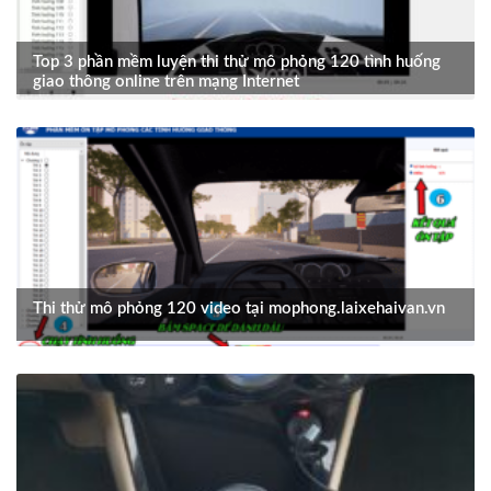
Top 3 phần mềm luyện thi thử mô phỏng 120 tình huống
giao thông online trên mạng Internet
Thi thử mô phỏng 120 video tại mophong.laixehaivan.vn