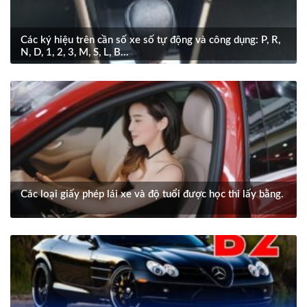
Các ký hiệu trên cần số xe số tự động và công dụng: P, R,
N, D, 1, 2, 3, M, S, L, B…
Các loại giấy phép lái xe và độ tuổi được học thi lấy bằng.