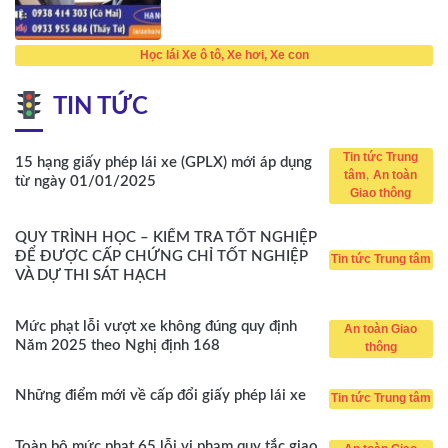
Học lái Xe ô tô, Xe hơi, Xe con
TIN TỨC
Tin tức Trung
15 hạng giấy phép lái xe (GPLX) mới áp dụng
,
tâm
An toàn
từ ngày 01/01/2025
Giao thông
QUY TRÌNH HỌC – KIỂM TRA TỐT NGHIỆP
ĐỂ ĐƯỢC CẤP CHỨNG CHỈ TỐT NGHIỆP
Tin tức Trung tâm
VÀ DỰ THI SÁT HẠCH
Mức phạt lỗi vượt xe không đúng quy định
An toàn Giao
Năm 2025 theo Nghị định 168
thông
Những điểm mới về cấp đổi giấy phép lái xe
Tin tức Trung tâm
Toàn bộ mức phạt 65 lỗi vi phạm quy tắc giao